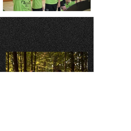
O MNĚ
Jsem mladý videomaker z