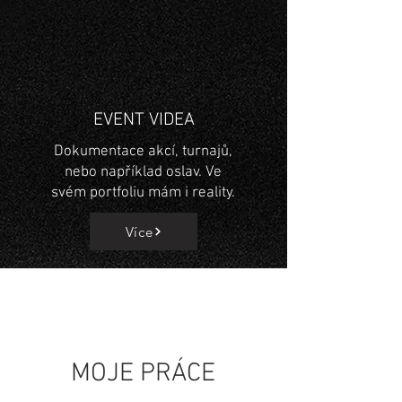
EVENT VIDEA
Dokumentace akcí, turnajů,
nebo například oslav. Ve
svém portfoliu mám i reality.
Více
MOJE PRÁCE